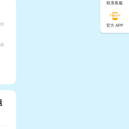
联系客服
有信
官方 APP
家或
题